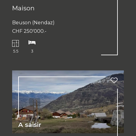
Maison
Beuson (Nendaz)
CHF 250'000.-
5.5
3
A saisir