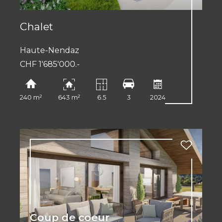
Chalet
Haute-Nendaz
CHF 1'685'000.-
240 m²
643 m²
6.5
3
2024
Coup de coeur