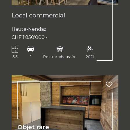
Local commercial
Haute-Nendaz
CHF 1'850'000.-
5.5
1
Rez-de-chaussée
2021
Objet rare