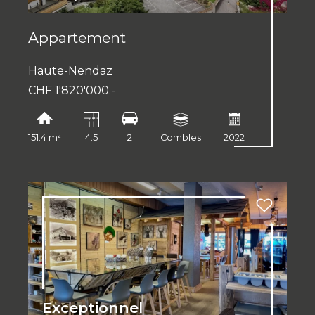
Appartement
Haute-Nendaz
CHF 1'820'000.-
151.4 m²
4.5
2
Combles
2022
Exceptionnel