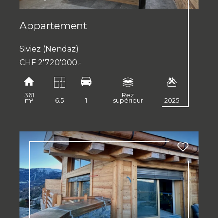
Appartement
Siviez (Nendaz)
CHF 2'720'000.-
361
Rez
m²
6.5
1
supérieur
2025