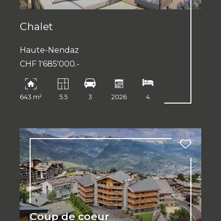
Chalet
Haute-Nendaz
CHF 1'685'000.-
643 m²
5.5
3
2026
4
Coup de coeur