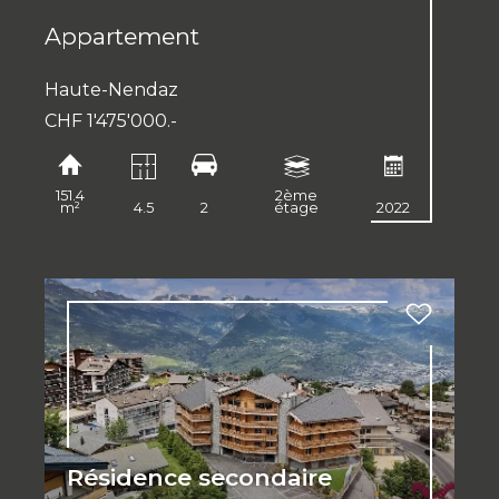
Appartement
Haute-Nendaz
CHF 1'475'000.-
151.4
2ème
m²
4.5
2
étage
2022
Résidence secondaire