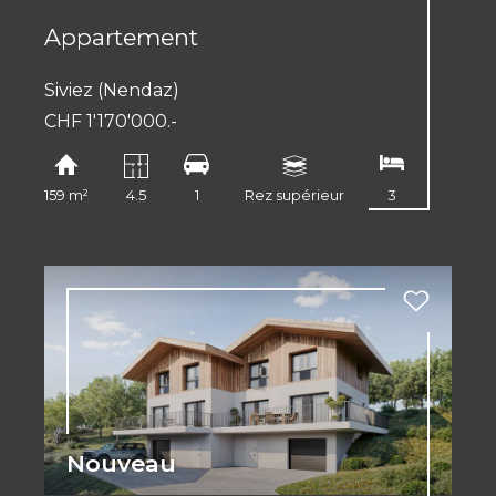
Appartement
Siviez (Nendaz)
CHF 1'170'000.-
159 m²
4.5
1
Rez supérieur
3
Nouveau