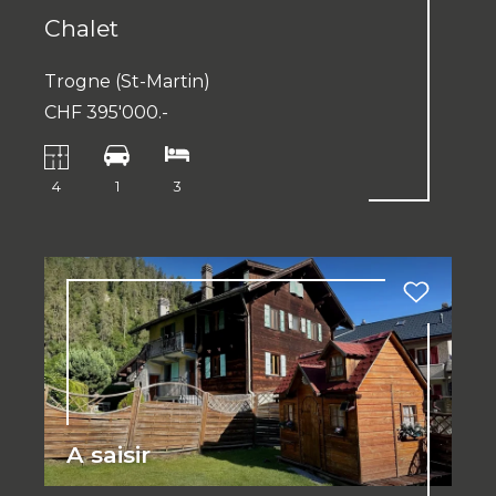
Chalet
Trogne (St-Martin)
CHF 395'000.-
4
1
3
A saisir