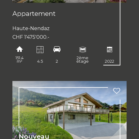
Appartement
Haute-Nendaz
CHF 1'475'000.-
151.4
2ème
m²
4.5
2
étage
2022
Nouveau