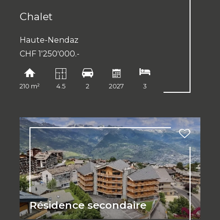
Chalet
Haute-Nendaz
CHF 1'250'000.-
210 m²
4.5
2
2027
3
Résidence secondaire