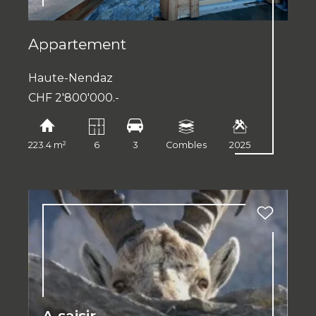
Appartement
Haute-Nendaz
CHF 2'800'000.-
223.4 m²
6
3
Combles
2025
A saisir