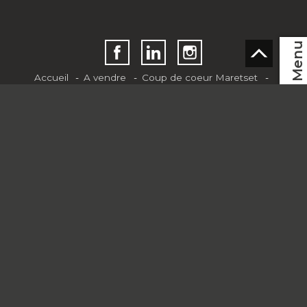
Menu
Accueil
A vendre
Coup de coeur Maretset
A louer
Vendre son bien
Estimation et taxation
FR
Rénovation et construction
Conseils
Team
Presse - blog
Contact
Nendaz-Vente Immobilier Sàrl
Route des Ecluses 26
Case postale 270
1997 Haute-Nendaz
Tél.
+41 79 577 20 46
Mob.
+41 79 577 20 46
info@nendaz-vente.ch