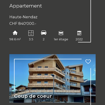
Appartement
Haute-Nendaz
CHF 840'000.-
98.6 m²
3.5
2
1er étage
2022
Coup de coeur