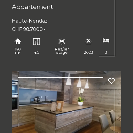
Appartement
Haute-Nendaz
CHF 985'000.-
140
Rez/1er
m²
4.5
étage
2023
3