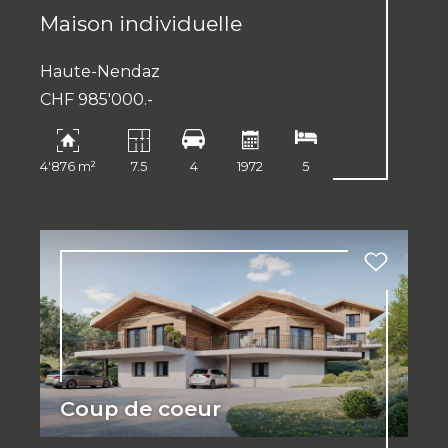
Maison individuelle
Haute-Nendaz
CHF 985'000.-
4'876 m²
7.5
4
1972
5
Coup de coeur