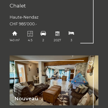
Chalet
Haute-Nendaz
CHF 985'000.-
140 m²
4.5
2
2027
3
Nouveau