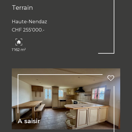
Terrain
Haute-Nendaz
CHF 255'000.-
1'162 m²
A saisir