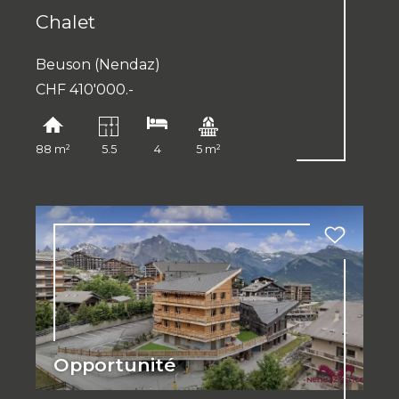
Chalet
Beuson (Nendaz)
CHF 410'000.-
88 m²
5.5
4
5 m²
Opportunité