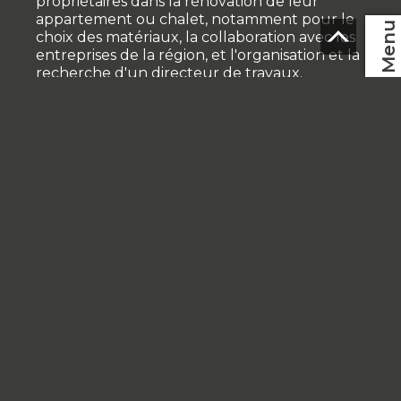
propriétaires dans la rénovation de leur
appartement ou chalet, notamment pour le
Menu
choix des matériaux, la collaboration avec les
entreprises de la région, et l'organisation et la
recherche d'un directeur de travaux.
FR
Nendaz-Vente immobilier se tient également
à votre disposition pour vous mettre en
contact avec notre assureur de confiance
concernant :
votre assurance construction bâtiment
votre RC privée et la RC ménage ou
d'autres assurances
diverses assurances avec des conseils
personnalisés par une personne
compétente, comme la planification de
votre retraite
Il est très important pour nous d’établir une
relation de confiance avec nos clients.
A notre