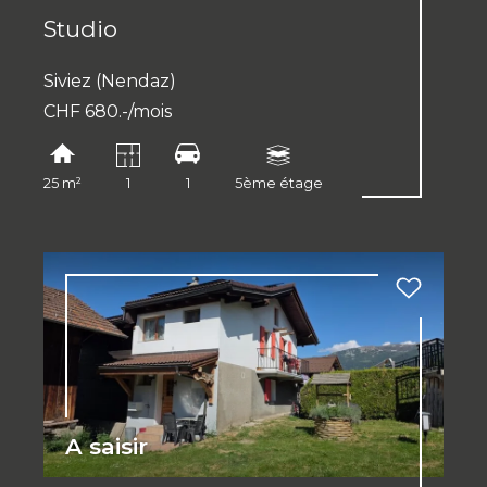
Studio
Siviez (Nendaz)
CHF 680.-/mois
25 m²
1
1
5ème étage
A saisir