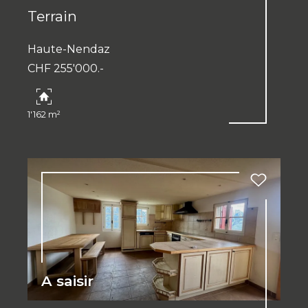
Terrain
Haute-Nendaz
CHF 255'000.-
1'162 m²
A saisir