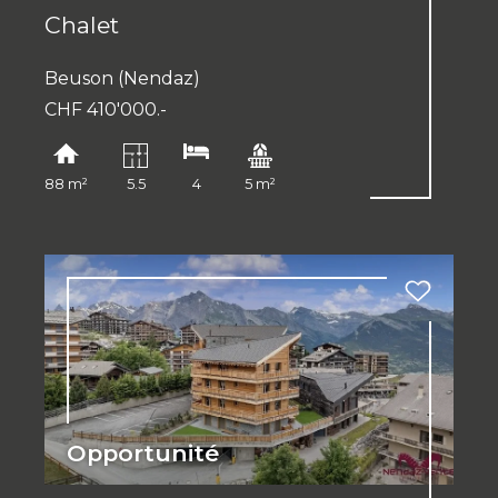
Chalet
Beuson (Nendaz)
CHF 410'000.-
88 m²
5.5
4
5 m²
Opportunité