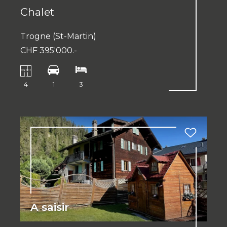
Chalet
Trogne (St-Martin)
CHF 395'000.-
4
1
3
A saisir