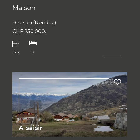
Maison
Beuson (Nendaz)
CHF 250'000.-
5.5
3
A saisir