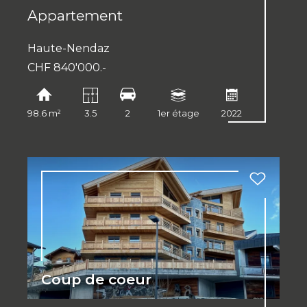
Appartement
Haute-Nendaz
CHF 840'000.-
98.6 m²
3.5
2
1er étage
2022
Coup de coeur