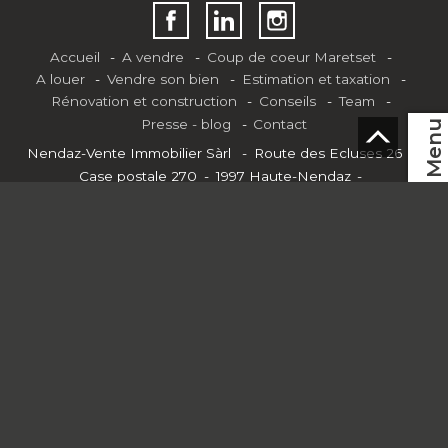
Accueil
A vendre
Coup de coeur Maretset
A louer
Vendre son bien
Estimation et taxation
Rénovation et construction
Conseils
Team
Presse - blog
Contact
Menu
Nendaz-Vente Immobilier Sàrl
Route des Ecluses 26
Case postale 270
1997 Haute-Nendaz
Tél.
+41 79 577 20 46
Mob.
+41 79 577 20 46
FR
info@nendaz-vente.ch
®
Logiciel Immomig
2004-2026 par IMMOMIG SA | Tous droits
réservés | Nos annonces sur
dreamo.ch
|
Mentions légales