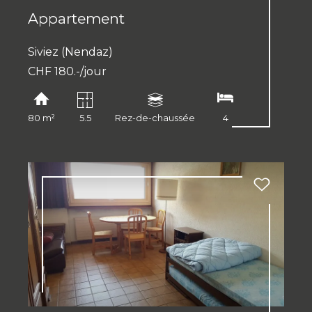
Appartement
Siviez (Nendaz)
CHF 180.-/jour
80 m²
5.5
Rez-de-chaussée
4