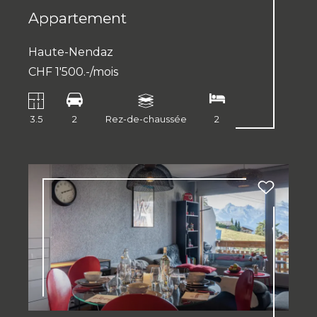
Appartement
Haute-Nendaz
CHF 1'500.-/mois
3.5
2
Rez-de-chaussée
2