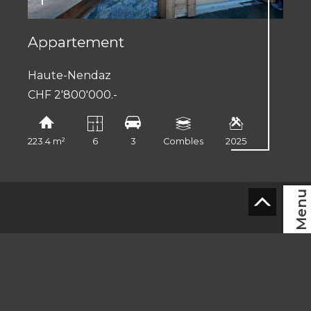
Appartement
Haute-Nendaz
CHF 2'800'000.-
223.4 m²
6
3
Combles
2025
Menu
FR
Accueil
A vendre
Coup de coeur Maretset
A louer
Vendre son bien
Estimation et taxation