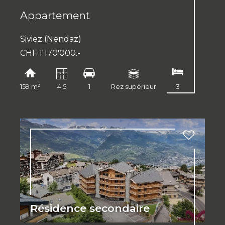
Appartement
Siviez (Nendaz)
CHF 1'170'000.-
159 m²
4.5
1
Rez supérieur
3
Résidence secondaire