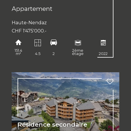
Appartement
Haute-Nendaz
CHF 1'475'000.-
151.4
2ème
m²
4.5
2
étage
2022
Résidence secondaire