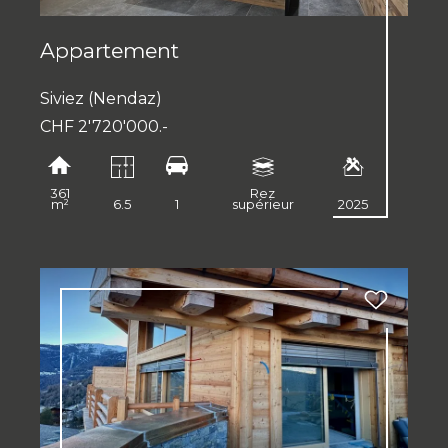
Appartement
Siviez (Nendaz)
CHF 2'720'000.-
361
Rez
m²
6.5
1
supérieur
2025