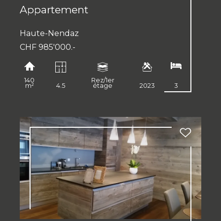
Appartement
Haute-Nendaz
CHF 985'000.-
140
Rez/1er
m²
4.5
étage
2023
3