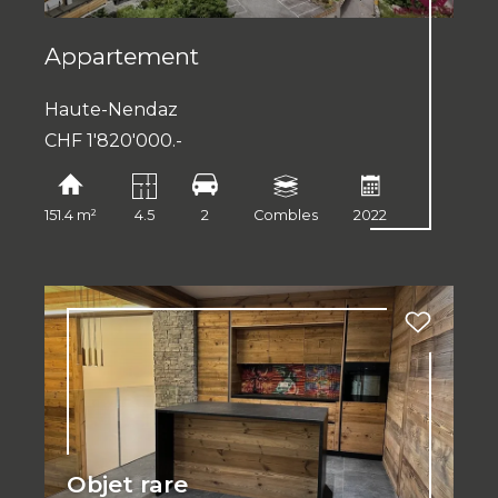
Appartement
Haute-Nendaz
CHF 1'820'000.-
151.4 m²
4.5
2
Combles
2022
Objet rare