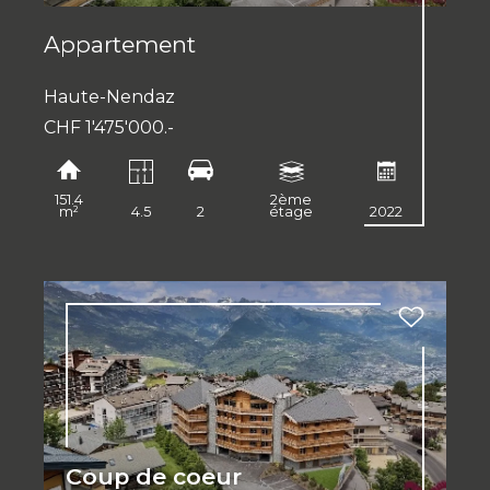
Appartement
Haute-Nendaz
CHF 1'475'000.-
151.4
2ème
m²
4.5
2
étage
2022
Coup de coeur