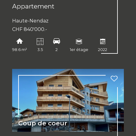
Appartement
Haute-Nendaz
CHF 840'000.-
98.6 m²
3.5
2
1er étage
2022
Coup de coeur