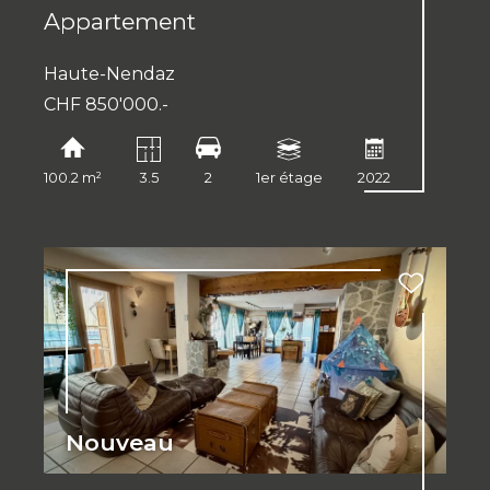
Appartement
Haute-Nendaz
CHF 850'000.-
100.2 m²
3.5
2
1er étage
2022
Nouveau