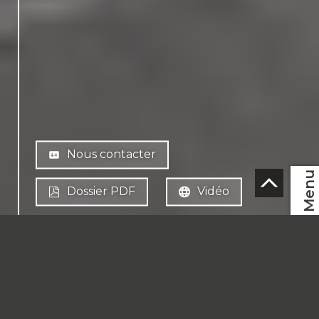
Nous contacter
Menu
Dossier PDF
Vidéo
FR
CH-
1997 Haute-Nendaz
CHF 1'475'000.-
Financement