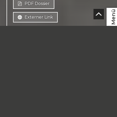
PDF Dossier
Menü
Externer Link
DE
CH-
1997 Haute-Nendaz
CHF 1'475'000.-
Finanzierung
151.4 m² Wohnfläche
4.5 Zimmer
2 Parkplätze