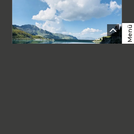
Menü
DE
Taxierung -
Immobilienbewertung
in Nendaz