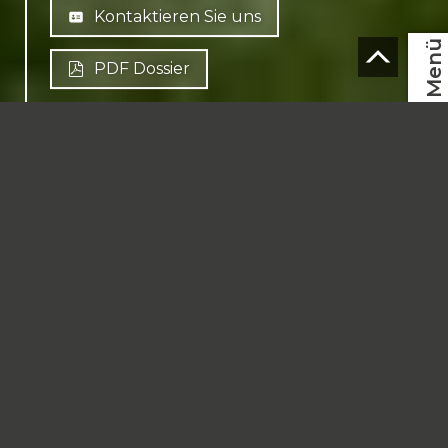
Kontaktieren Sie uns
Menü
PDF Dossier
DE
CH-
1997 Haute-Nendaz
Chemin du Maretse
CHF 1'685'000.-
Finanzierung
240 m² Wohnfläche
643 m² als Grundstück
6.5 Zimmer